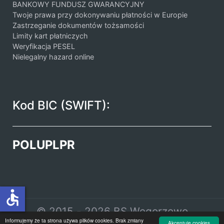
BANKOWY FUNDUSZ GWARANCYJNY
Twoje prawa przy dokonywaniu płatności w Europie
Zastrzeganie dokumentów tożsamości
Limity kart płatniczych
Weryfikacja PESEL
Nielegalny hazard online
Kod BIC (SWIFT):
POLUPLPR
accessible
© 2015 - 2026 BS Węgorzewo
Informujemy że ta strona używa plików cookies. Brak zmiany
Akceptuję cookies