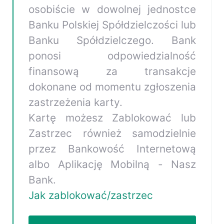
transakcji;
osobiście w dowolnej jednostce
możliwość złożenia wniosków
Banku Polskiej Spółdzielczości lub
o świadczenie
Rodzina 800+
i
Banku Spółdzielczego. Bank
świadczenie
Dobry Start
ponosi odpowiedzialność
(300+);
finansową za transakcje
koszyk przelewów –
dokonane od momentu zgłoszenia
możliwość zapisania przelewu
zastrzeżenia karty.
do późniejszego
Kartę możesz Zablokować lub
zatwierdzenia, przegląd
Zastrzec również samodzielnie
przygotowanych przelewów;
przez Bankowość Internetową
albo Aplikację Mobilną - Nasz
Bank.
Jak zablokować/zastrzec