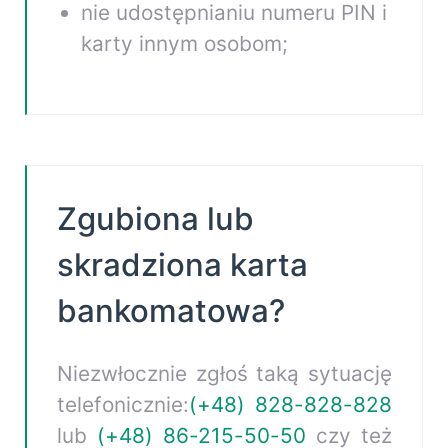
nie udostępnianiu numeru PIN i
uzyskanie informacji o kredytach;
powiązanego z rachunkiem np.
karty innym osobom;
składanie zleceń okresowych;
śledzenie historii operacji;
Naciśnij "Enter"
aby zobaczyć wyniki.
złożenie wniosku o zmianę
danych;
wydruk potwierdzenia wykonania
Przejdź do strony z
operacji;
Zgubiona lub
dokumentami
eksport i wydruk wyciągów;
skradziona karta
przeglądanie i obsługę kart;
otrzymanie i opłacanie w
bankomatowa?
formie elektronicznej
rachunków i faktur od wielu
Niezwłocznie zgłoś taką sytuację
Usługodawców;
telefonicznie:
(+48) 828-828-828
zarządzanie limitami
lub
(+48) 86-215-50-50
czy też